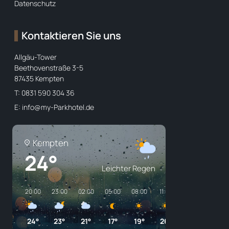
Datenschutz
Kontaktieren Sie uns
Allgäu-Tower
Beethovenstraße 3-5
87435 Kempten
T: 0831 590 304 36
E:
info@my-Parkhotel.de
Kempten
24°
Leichter Regen
20:00
23:00
02:00
05:00
08:00
11:00
14:00
17:00
24°
23°
21°
17°
19°
26°
28°
27°