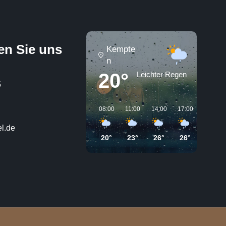
en Sie uns
Kempte
n
20°
Leichter Regen
5
08:00
11:00
14:00
17:00
20:00
l.de
20°
23°
26°
26°
23°